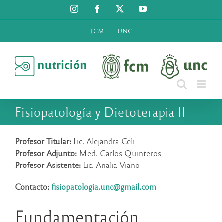
Saltar
Instagram
Facebook
X
YouTube
al
contenido
FCM
UNC
Fisiopatología y Dietoterapia II
Profesor Titular:
Lic. Alejandra Celi
Profesor Adjunto:
Med. Carlos Quinteros
Profesor Asistente:
Lic. Analia Viano
Contacto:
fisiopatologia.unc@
gmail.com
Fundamentación