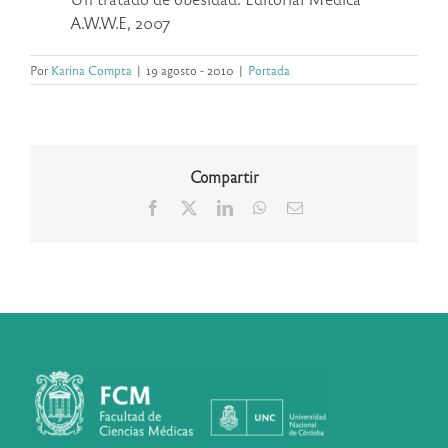
A.W.W.E, 2007
Por
Karina Compta
|
19 agosto - 2010
|
Portada
Compartir
Facebook
X
LinkedIn
WhatsApp
Correo
electrónico