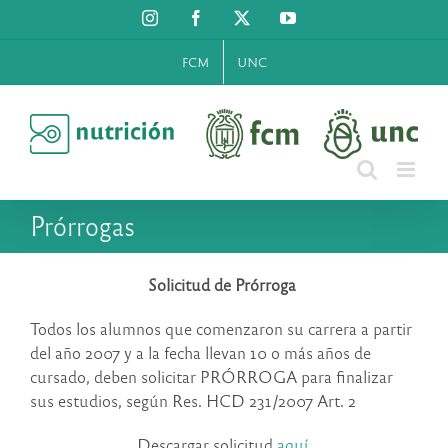
Saltar
Instagram
Facebook
X
YouTube
al
contenido
FCM
UNC
Prórrogas
Solicitud de Prórroga
Todos los alumnos que comenzaron su carrera a partir
del año 2007 y a la fecha llevan 10 o más años de
cursado, deben solicitar PRÓRROGA para finalizar
sus estudios, según Res. HCD 231/2007 Art. 2
Descargar solicitud
aquí