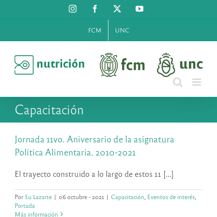
Saltar
Instagram
Facebook
X
YouTube
al
contenido
FCM
UNC
Capacitación
Jornada 11vo. Aniversario de la asignatura
Política Alimentaria. 2010-2021
El trayecto construido a lo largo de estos 11 [...]
Por
Su Lazarte
|
06 octubre - 2021
|
Capacitación
,
Eventos de interés
,
Portada
Más información