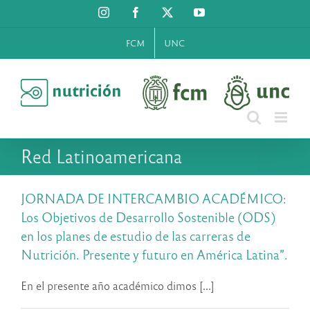
Saltar
Instagram
Facebook
X
YouTube
al
contenido
FCM
UNC
Red Latinoamericana
JORNADA DE INTERCAMBIO ACADÉMICO:
Los Objetivos de Desarrollo Sostenible (ODS)
en los planes de estudio de las carreras de
Nutrición. Presente y futuro en América Latina”.
En el presente año académico dimos [...]