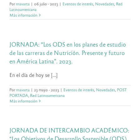
Por
rnavarta
|
06 julio - 2023
|
Eventos de interés
,
Novedades
,
Red
Latinoamericana
Más información
JORNADA: “Los ODS en los planes de estudio
de las carreras de Nutrición. Presente y futuro
en América Latina”. 2023.
En el día de hoy se [...]
Por
rnavarta
|
23 mayo - 2023
|
Eventos de interés
,
Novedades
,
POST
PORTADA
,
Red Latinoamericana
Más información
JORNADA DE INTERCAMBIO ACADÉMICO:
“Los Objetivos de Desarrollo Sostenible (ODS)